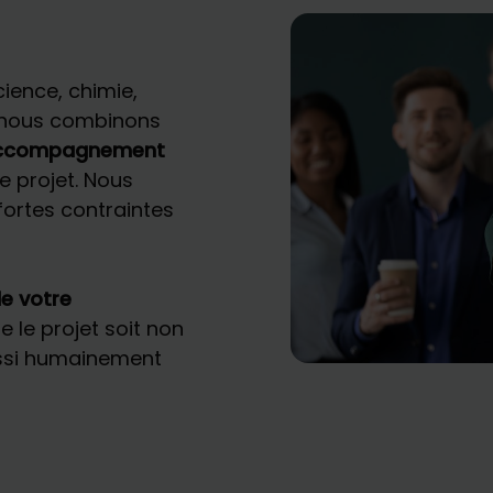
cience, chimie,
, nous combinons
ccompagnement
e projet. Nous
fortes contraintes
e votre
ue le projet soit non
ussi humainement