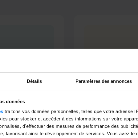
Détails
Paramètres des annonces
vos données
es
traitons vos données personnelles, telles que votre adresse IP,
es pour stocker et accéder à des informations sur votre appareil
ERP Divalto
sonnalisés, d'effectuer des mesures de performance des publicité
répondant aux
L’ERP français su
e, favorisant ainsi le développement de services. Vous avez le ch