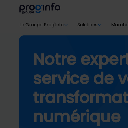
Le Groupe Prog'Info
Solutions
March
Notre exper
service de v
transformat
numérique