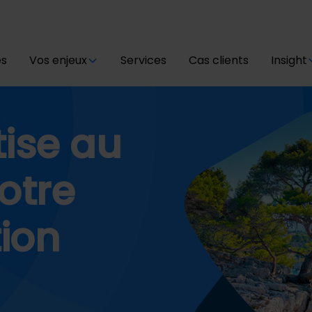
és
Vos enjeux
Services
Cas clients
Insight
tise au
otre
ion