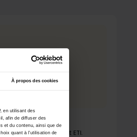
À propos des cookies
 en utilisant des
, afin de diffuser des
s et du contenu, ainsi que de
r mesure
pour les PME et ETI.
oix quant à l'utilisation de