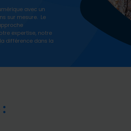
numérique avec un
ons sur mesure. Le
 approche
tre expertise, notre
la différence dans la
: