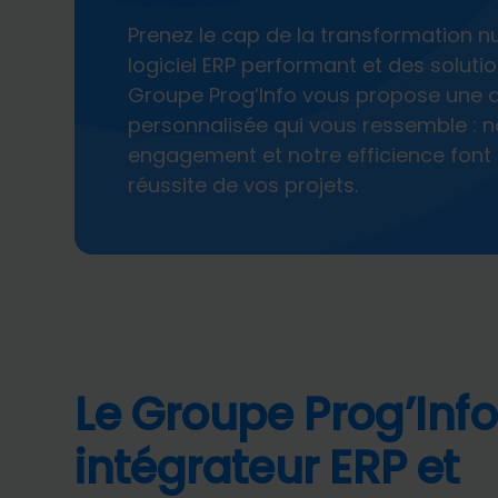
Prenez le cap de la transformation 
logiciel ERP performant et des soluti
Groupe Prog’Info vous propose une
personnalisée qui vous ressemble : no
engagement et notre efficience font 
réussite de vos projets.
Le Groupe Prog’Info 
intégrateur ERP et