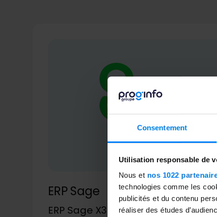
Consentement
Utilisation responsable de 
Nous et
nos 1022 partenair
technologies comme les cooki
ERP Sage
publicités et du contenu per
ERP Sage X3
destiné aux PME et ETI
réaliser des études d’audienc