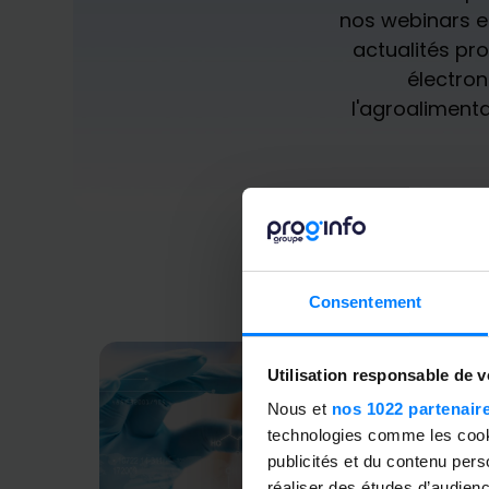
nos webinars en
actualités pro
électron
l'agroalimenta
Consentement
Utilisation responsable de 
Nous et
nos 1022 partenair
technologies comme les cooki
publicités et du contenu per
réaliser des études d’audienc