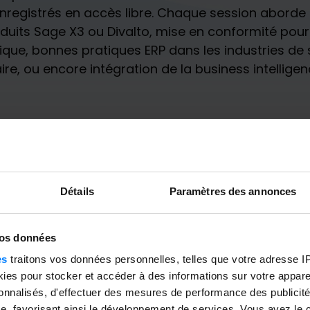
registrés en accès libre. Chaque session aborde u
duits Sage X3 ou Divalto, mise en conformité pour
ique, bonnes pratiques ERP dans les industries de
ire, ou encore intégration de la business intelligen
Détails
Paramètres des annonces
vos données
es
traitons vos données personnelles, telles que votre adresse IP,
es pour stocker et accéder à des informations sur votre appareil
sonnalisés, d'effectuer des mesures de performance des publicité
e, favorisant ainsi le développement de services. Vous avez le ch