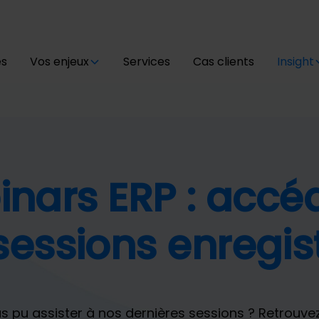
és
Vos enjeux
Services
Cas clients
Insight
nars ERP : accé
sessions enregis
 pu assister à nos dernières sessions ? Retrouvez 