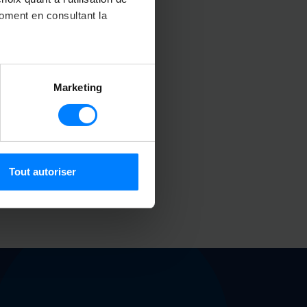
moment en consultant la
à plusieurs mètres près
Marketing
pécifiques (empreintes
, reportez-vous à la
section «
claration sur les cookies.
Tout autoriser
nnalités relatives aux médias
on de notre site avec nos
 d'autres informations que