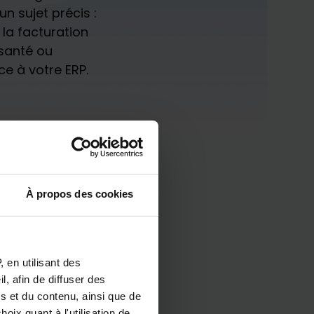
n sujet précis :
 la facturation
 santé ou
ce à votre ERP.
À propos des cookies
 en utilisant des
, afin de diffuser des
s et du contenu, ainsi que de
oix quant à l'utilisation de