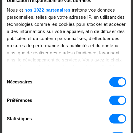
Utilisation responsable de vos données
test adapté à vos métiers et à vos
Nous et
nos 1022 partenaires
traitons vos données
modules spécifiques.
personnelles, telles que votre adresse IP, en utilisant des
Avec Sage ATP, vous capitalisez sur
technologies comme les cookies pour stocker et accéder
des tests automatisés, traçables et
à des informations sur votre appareil, afin de diffuser des
publicités et du contenu personnalisés, d'effectuer des
enrichissables, facilitant l’archivage, le
mesures de performance des publicités et du contenu,
suivi des évolutions et l’amélioration
ainsi que de réaliser des études d’audience, favorisant
continue de votre ERP.
ainsi le développement de services. Vous avez le choix
quant à l'utilisation de vos données et à leurs finalités.
Vous pouvez modifier ou retirer votre consentement à
Sélection
tout moment en consultant la Déclaration relative aux
Nécessaires
du
cookies ou en cliquant sur l'icône de confidentialité.
consentement
Préférences
Si vous le permettez, nous aimerions également :
Découvrez les atouts majeurs
Collecter des informations sur votre localisation
pour votre entreprise.
Statistiques
géographique qui peuvent être précises à plusieurs
mètres près