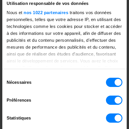
Utilisation responsable de vos données
Nous et
nos 1022 partenaires
traitons vos données
Besoin d’accompagnement
personnelles, telles que votre adresse IP, en utilisant des
?
technologies comme les cookies pour stocker et accéder
à des informations sur votre appareil, afin de diffuser des
Un projet de transformation ? D’évolution
publicités et du contenu personnalisés, d'effectuer des
de votre ERP ?
mesures de performance des publicités et du contenu,
ainsi que de réaliser des études d’audience, favorisant
ainsi le développement de services. Vous avez le choix
Contactez PROGINFO
quant à l'utilisation de vos données et à leurs finalités.
Vous pouvez modifier ou retirer votre consentement à
En savoir plus
Sélection
tout moment en consultant la Déclaration relative aux
Nécessaires
du
cookies ou en cliquant sur l'icône de confidentialité.
consentement
Préférences
Si vous le permettez, nous aimerions également :
Collecter des informations sur votre localisation
Statistiques
géographique qui peuvent être précises à plusieurs
mètres près