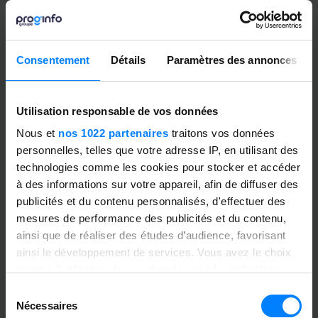
les charges de travail de manière plus efficace.
Standardiser
les différentes opérations du
laboratoire, référentiel et méthode de contrôle,
prélèvement, résultats de contrôle, Non
Consentement
Détails
Paramètres des annonces
conformités et CAPA, et processus de libération.
Enregistrer
, historiser et garantir l’intégrité des
données.
Utilisation responsable de vos données
Pourvoir
évoluer
dans un environnement
Nous et
nos 1022 partenaires
traitons vos données
réglementaire complexe et garder la maitrise des
personnelles, telles que votre adresse IP, en utilisant des
évolutions par le service qualité.
technologies comme les cookies pour stocker et accéder
à des informations sur votre appareil, afin de diffuser des
publicités et du contenu personnalisés, d'effectuer des
mesures de performance des publicités et du contenu,
ainsi que de réaliser des études d’audience, favorisant
ainsi le développement de services. Vous avez le choix
quant à l'utilisation de vos données et à leurs finalités.
Vous pouvez modifier ou retirer votre consentement à
Sélection
Partager cette article
tout moment en consultant la Déclaration relative aux
Nécessaires
du