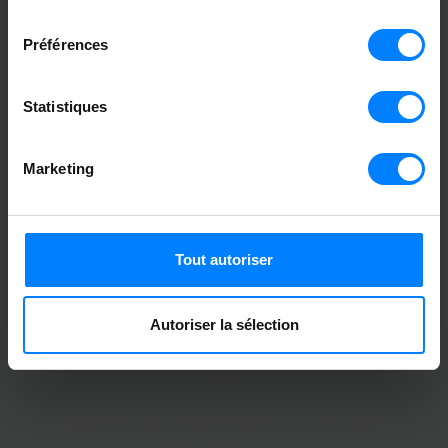
cookies ou en cliquant sur l'icône de confidentialité.
consentement
Préférences
Si vous le permettez, nous aimerions également :
Collecter des informations sur votre localisation
Statistiques
géographique qui peuvent être précises à plusieurs
mètres près
Bruno Le Devehat
Identifier votre appareil en l'analysant activement
Ingénieur avant vente
Marketing
pour en relever les caractéristiques spécifiques
(empreintes digitales).
Pour en savoir plus sur le traitement de vos données
Tout autoriser
personnelles et définir vos préférences, reportez-vous à
la
section « Détails »
. Vous pouvez modifier ou retirer
votre consentement à tout moment à partir de la
Autoriser la sélection
déclaration sur les cookies.
Besoin d’accompagnement
?
Les cookies nous permettent de personnaliser le contenu
et les annonces, d'offrir des fonctionnalités relatives aux
Un projet de transformation ? D’évolution
médias sociaux et d'analyser notre trafic. Nous
de votre ERP ?